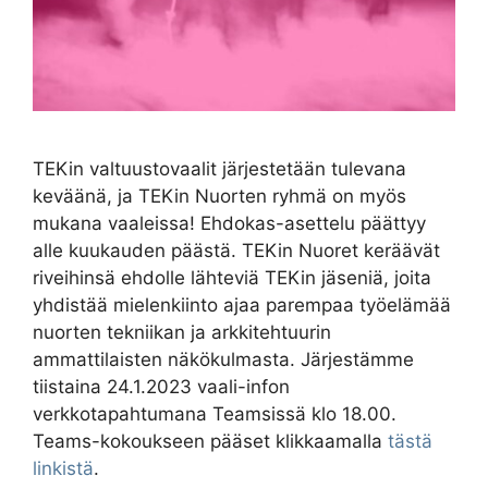
TEKin valtuustovaalit järjestetään tulevana
keväänä, ja TEKin Nuorten ryhmä on myös
mukana vaaleissa! Ehdokas-asettelu päättyy
alle kuukauden päästä. TEKin Nuoret keräävät
riveihinsä ehdolle lähteviä TEKin jäseniä, joita
yhdistää mielenkiinto ajaa parempaa työelämää
nuorten tekniikan ja arkkitehtuurin
ammattilaisten näkökulmasta. Järjestämme
tiistaina 24.1.2023 vaali-infon
verkkotapahtumana Teamsissä klo 18.00.
Teams-kokoukseen pääset klikkaamalla
tästä
linkistä
.