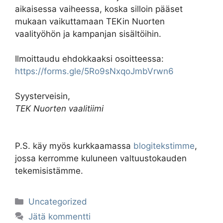
aikaisessa vaiheessa, koska silloin pääset
mukaan vaikuttamaan TEKin Nuorten
vaalityöhön ja kampanjan sisältöihin.
Ilmoittaudu ehdokkaaksi osoitteessa:
https://forms.gle/5Ro9sNxqoJmbVrwn6
Syysterveisin,
TEK Nuorten vaalitiimi
P.S. käy myös kurkkaamassa
blogitekstimme
,
jossa kerromme kuluneen valtuustokauden
tekemisistämme.
Kategoriat
Uncategorized
Jätä kommentti