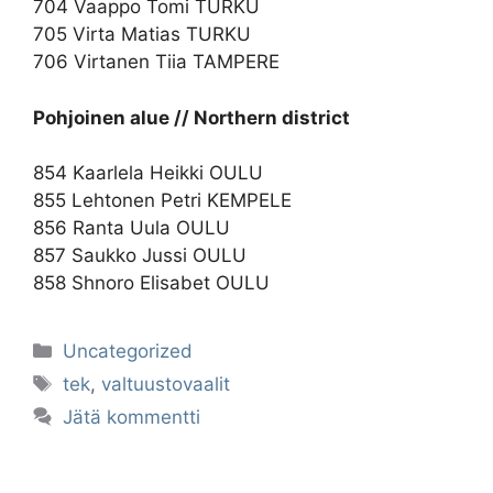
704 Vaappo Tomi TURKU
705 Virta Matias TURKU
706 Virtanen Tiia TAMPERE
Pohjoinen alue // Northern district
854 Kaarlela Heikki OULU
855 Lehtonen Petri KEMPELE
856 Ranta Uula OULU
857 Saukko Jussi OULU
858 Shnoro Elisabet OULU
Kategoriat
Uncategorized
Avainsanat
tek
,
valtuustovaalit
Jätä kommentti