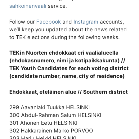
sahkoinenvaali
service.
Follow our
Facebook
and
Instagram
accounts,
we’ll keep you updated about the news related
to TEK elections during the following weeks.
TEKin Nuorten ehdokkaat eri vaalialueella
(ehdokasnumero, nimi ja kotipaikkakunta) //
TEK Youth Candidates for each voting district
(candidate number, name, city of residence)
Ehdokkaat, eteläinen alue // Southern district
299 Aavanlaki Tuukka HELSINKI
300 Abdul-Rahman Salum HELSINKI
301 Ahonen Eetu HELSINKI
302 Hakkarainen Marko PORVOO
303 Harju Heikki HELSINKI