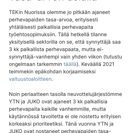
TEKin Nuorissa olemme jo pitkään ajaneet
perhevapaiden tasa-arvoa, erityisesti
yhtäläisesti palkallisia perhevapaita
työehtosopimuksiin. Tällä hetkellä tilanne
yksityisellä sektorilla on se, että synnyttäjä saa
3 kk palkallista perhevapaata, mutta ei-
synnyttäjä-vanhempi vain yhden viikon (tutustu
ongelmaan tarkemmin
täällä
). Keväällä 2021
teimmekin epäkohdan korjaamiseksi
valtuustoaloitteen
.
Noin periaatteen tasolla neuvottelujärjestömme
YTN ja JUKO ovat ajaneet 3 kk palkallisia
perhevapaita kaikille vanhemmille, mutta
käytännössä tavoitetta ei ole nostettu erityisen
korkeaksi prioriteetiksi. Tänä vuonna YTN ja
JUKO ovat nostaneet perhevapaiden tasa-