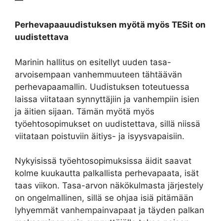
Perhevapaauudistuksen myötä myös TESit on
uudistettava
Marinin hallitus on esitellyt uuden tasa-
arvoisempaan vanhemmuuteen tähtäävän
perhevapaamallin. Uudistuksen toteutuessa
laissa viitataan synnyttäjiin ja vanhempiin isien
ja äitien sijaan. Tämän myötä myös
työehtosopimukset on uudistettava, sillä niissä
viitataan poistuviin äitiys- ja isyysvapaisiin.
Nykyisissä työehtosopimuksissa äidit saavat
kolme kuukautta palkallista perhevapaata, isät
taas viikon. Tasa-arvon näkökulmasta järjestely
on ongelmallinen, sillä se ohjaa isiä pitämään
lyhyemmät vanhempainvapaat ja täyden palkan