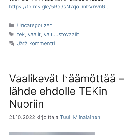
https://forms.gle/5Ro9sNxqoJmbVrwn6
.
Kategoriat
Uncategorized
Avainsanat
tek
,
vaalit
,
valtuustovaalit
Jätä kommentti
Vaalikevät häämöttää –
lähde ehdolle TEKin
Nuoriin
21.10.2022
kirjoittaja
Tuuli Miinalainen