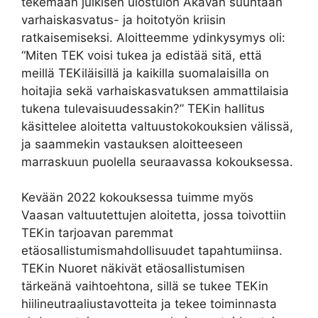
tekemään julkisen ulostulon Akavan suuntaan
varhaiskasvatus- ja hoitotyön kriisin
ratkaisemiseksi. Aloitteemme ydinkysymys oli:
“Miten TEK voisi tukea ja edistää sitä, että
meillä TEKiläisillä ja kaikilla suomalaisilla on
hoitajia sekä varhaiskasvatuksen ammattilaisia
tukena tulevaisuudessakin?” TEKin hallitus
käsittelee aloitetta valtuustokokouksien välissä,
ja saammekin vastauksen aloitteeseen
marraskuun puolella seuraavassa kokouksessa.
Kevään 2022 kokouksessa tuimme myös
Vaasan valtuutettujen aloitetta, jossa toivottiin
TEKin tarjoavan paremmat
etäosallistumismahdollisuudet tapahtumiinsa.
TEKin Nuoret näkivät etäosallistumisen
tärkeänä vaihtoehtona, sillä se tukee TEKin
hiilineutraaliustavotteita ja tekee toiminnasta