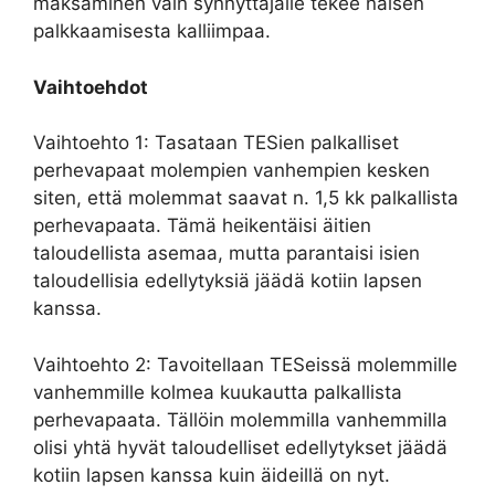
maksaminen vain synnyttäjälle tekee naisen
palkkaamisesta kalliimpaa.
Vaihtoehdot
Vaihtoehto 1: Tasataan TESien palkalliset
perhevapaat molempien vanhempien kesken
siten, että molemmat saavat n. 1,5 kk palkallista
perhevapaata. Tämä heikentäisi äitien
taloudellista asemaa, mutta parantaisi isien
taloudellisia edellytyksiä jäädä kotiin lapsen
kanssa.
Vaihtoehto 2: Tavoitellaan TESeissä molemmille
vanhemmille kolmea kuukautta palkallista
perhevapaata. Tällöin molemmilla vanhemmilla
olisi yhtä hyvät taloudelliset edellytykset jäädä
kotiin lapsen kanssa kuin äideillä on nyt.