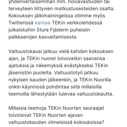
yhdenvertaisemman mm. hoivavastuiden tai
terveyteen liittyvien matkustusesteiden osalta.
Kokouksen jälkimainingeissa otimme myös
Twitterissä
kantaa
TEKin verkkolehdessä
julkaistuihin Sture Fjäderin puheisiin
palkkaerojen kasvattamisesta.
Valtuustokausi jatkuu vielä kahden kokouksen
ajan, ja TEKin nuoret toivovatkin saavansa
ajatuksia ja näkemyksiä evästykseksi TEKin
jäsenistön puolelta. Valtuustotyö jatkuu
nykyisen kauden jälkeenkin, ja TEKin Nuorilla
onkin käynnissä pohdintaa siitä millaisilla
teemoilla lähestytään tulevaa valtuustokautta.
Millaisia teemoja TEKin Nuorten seuraajat
toivoisivat TEKin Nuorten ajavan
valtuustokauden viimeisissä kokouksissa?