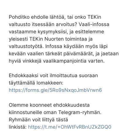
Pohditko ehdolle lähtöä, tai onko TEKin
valtuusto itsessään arvoitus? Vaali-infossa
vastaamme kysymyksiisi, ja esittelemme
yleisesti TEKin Nuorten toimintaa ja
valtuustotyötä. Infossa käydään myös läpi
kevään vaalien tärkeät päivämäärät, ja jaetaan
hyviä vinkkejä vaalikampanjointia varten.
Ehdokkaaksi voit ilmoittautua suoraan
täyttämällä lomakkeen:
https://forms.gle/5Ro9sNxqoJmbVrwn6
Olemme koonneet ehdokkuudesta
kiinnostuneille oman Telegram-ryhmän.
Ryhmään voit liittyä tästä
linkistä:
https://t.me/+OhWtFvRBnUZkZGQ0