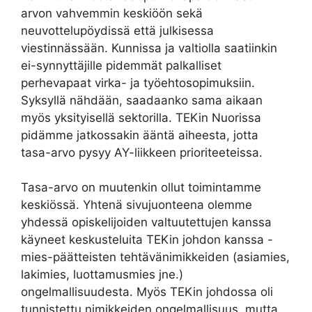
arvon vahvemmin keskiöön sekä
neuvottelupöydissä että julkisessa
viestinnässään. Kunnissa ja valtiolla saatiinkin
ei-synnyttäjille pidemmät palkalliset
perhevapaat virka- ja työehtosopimuksiin.
Syksyllä nähdään, saadaanko sama aikaan
myös yksityisellä sektorilla. TEKin Nuorissa
pidämme jatkossakin ääntä aiheesta, jotta
tasa-arvo pysyy AY-liikkeen prioriteeteissa.
Tasa-arvo on muutenkin ollut toimintamme
keskiössä. Yhtenä sivujuonteena olemme
yhdessä opiskelijoiden valtuutettujen kanssa
käyneet keskusteluita TEKin johdon kanssa -
mies-päätteisten tehtävänimikkeiden (asiamies,
lakimies, luottamusmies jne.)
ongelmallisuudesta. Myös TEKin johdossa oli
tunnistettu nimikkeiden ongelmallisuus, mutta