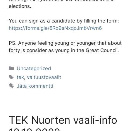
elections.
You can sign as a candidate by filling the form:
https://forms.gle/5Ro9sNxqoJmbVrwn6
PS. Anyone feeling young or younger that about
forty is consider as young in the Great Council.
Kategoriat
Uncategorized
Avainsanat
tek
,
valtuustovaalit
Jätä kommentti
TEK Nuorten vaali-info