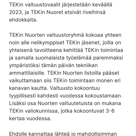
TEKin valtuustovaalit järjestetään keväällä
2023, ja TEKin Nuoret etsivät riveihinsä
ehdokkaita.
TEKin Nuorten valtuustoryhmä kokoaa yhteen
noin alle nelikymppiset TEKin jäsenet, joilla on
yhteisenä tavoitteena kehittää TEKin toimintaa
ja samalla suomalaista työelämää paremmaksi
ympäristöksi tämän päivän tekniikan
ammattilaisille. TEKin Nuorten listoilla pääset
vaikuttamaan siis TEKin toimintaan monen eri
kanavan kautta. Valtuusto kokoontuu
tyypillisesti kahdesti vuodessa kokoustamaan.
Lisäksi osa Nuorten valtuutetuista on mukana
TEKin valiokunnissa, jotka kokoontuvat 3-6
kertaa vuodessa.
Ehdolle kannattaa lähteä jo mahdollisimman