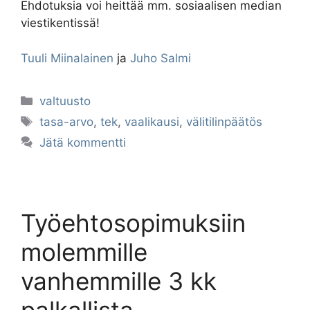
Ehdotuksia voi heittää mm. sosiaalisen median
viestikentissä!
Tuuli Miinalainen
ja
Juho Salmi
Kategoriat
valtuusto
Avainsanat
tasa-arvo
,
tek
,
vaalikausi
,
välitilinpäätös
Jätä kommentti
Työehtosopimuksiin
molemmille
vanhemmille 3 kk
palkallista