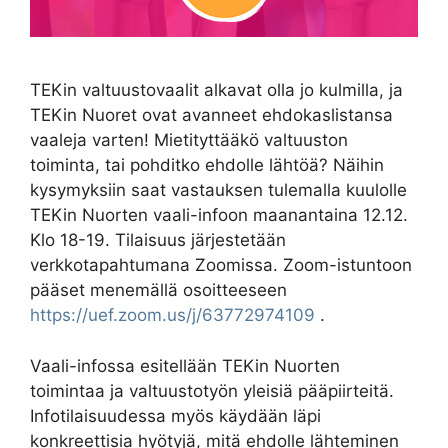
TEKin valtuustovaalit alkavat olla jo kulmilla, ja
TEKin Nuoret ovat avanneet ehdokaslistansa
vaaleja varten! Mietityttääkö valtuuston
toiminta, tai pohditko ehdolle lähtöä? Näihin
kysymyksiin saat vastauksen tulemalla kuulolle
TEKin Nuorten vaali-infoon maanantaina 12.12.
Klo 18-19. Tilaisuus järjestetään
verkkotapahtumana Zoomissa. Zoom-istuntoon
pääset menemällä osoitteeseen
https://uef.zoom.us/j/63772974109
.
Vaali-infossa esitellään TEKin Nuorten
toimintaa ja valtuustotyön yleisiä pääpiirteitä.
Infotilaisuudessa myös käydään läpi
konkreettisia hyötyjä, mitä ehdolle lähteminen