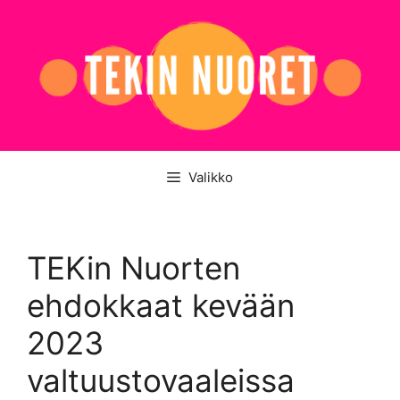
Siirry
sisältöön
Valikko
TEKin Nuorten
ehdokkaat kevään
2023
valtuustovaaleissa