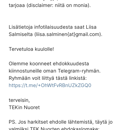
tarjoaa (disclaimer: niitä on monia).
Lisätietoja infotilaisuudesta saat Liisa
Salmiselta (liisa.salminen{at}gmail.com).
Tervetuloa kuulolle!
Olemme koonneet ehdokkuudesta
kiinnostuneille oman Telegram-ryhmän.
Ryhmään voit liittyä tästä linkistä:
https://t.me/+OhWtFvRBnUZkZGQ0
terveisin,
TEKin Nuoret
PS. Jos harkitset ehdolle lähtemistä, täytä jo
valmiiksi TEK Nuorten ehdokaslomake: