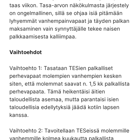
taas viikon. Tasa-arvon näkökulmasta järjestely
on ongelmallinen, sillä se ohjaa isiä pitämään
lyhyemmät vanhempainvapaat ja täyden palkan
maksaminen vain synnyttäjälle tekee naisen
palkkaamisesta kalliimpaa.
Vaihtoehdot
Vaihtoehto 1: Tasataan TESien palkalliset
perhevapaat molempien vanhempien kesken
siten, että molemmat saavat n. 1,5 kk palkallista
perhevapaata. Tämä heikentäisi äitien
taloudellista asemaa, mutta parantaisi isien
taloudellisia edellytyksiä jäädä kotiin lapsen
kanssa.
Vaihtoehto 2: Tavoitellaan TESeissä molemmille
vanhemmille kolmea kuukautta palkallista