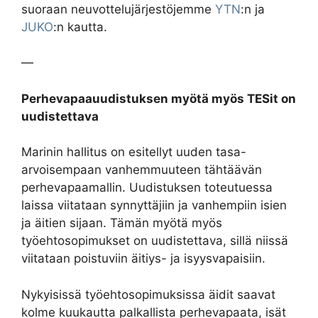
suoraan neuvottelujärjestöjemme
YTN
:n ja
JUKO
:n kautta.
—
Perhevapaauudistuksen myötä myös TESit on
uudistettava
Marinin hallitus on esitellyt uuden tasa-
arvoisempaan vanhemmuuteen tähtäävän
perhevapaamallin. Uudistuksen toteutuessa
laissa viitataan synnyttäjiin ja vanhempiin isien
ja äitien sijaan. Tämän myötä myös
työehtosopimukset on uudistettava, sillä niissä
viitataan poistuviin äitiys- ja isyysvapaisiin.
Nykyisissä työehtosopimuksissa äidit saavat
kolme kuukautta palkallista perhevapaata, isät