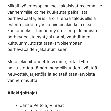
Mikäli työehtosopimukset takaisivat molemmille
vanhemmille kolme kuukautta palkallista
perhevapaata, ei isillä olisi enää taloudellisia
esteitä jäädä myös kotiin ainakin kolmeksi
kuukaudeksi. Tämän myötä isien pidemmistä
perhevapaista syntyisi normi, vauhdittaen
kulttuurimuutosta tasa-arvoisempaan
perhevapaiden jakautumiseen.
Me allekirjoittaneet toivomme, että TEK:n
hallitus ottaa tämän mahdollisuuden evästää
neuvottelujärjestöjä ja edistää tasa-arvoista
vanhemmuutta.
Allekirjoittajat
Janne Peltola, Vihreät