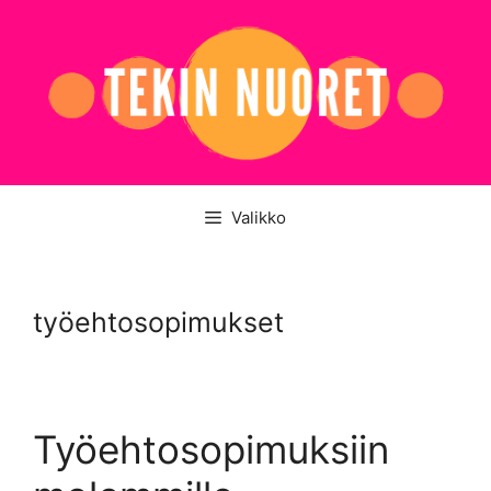
Siirry
sisältöön
Valikko
työehtosopimukset
Työehtosopimuksiin