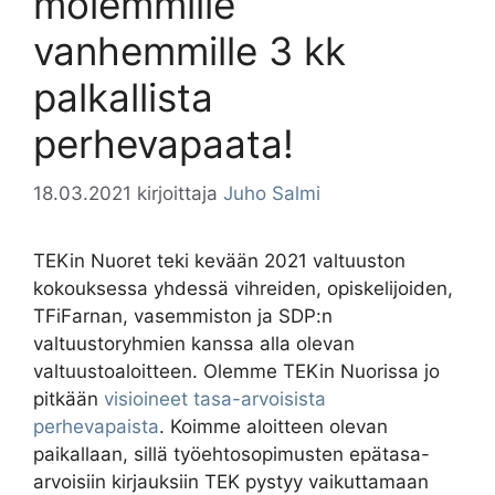
molemmille
vanhemmille 3 kk
palkallista
perhevapaata!
18.03.2021
kirjoittaja
Juho Salmi
TEKin Nuoret teki kevään 2021 valtuuston
kokouksessa yhdessä vihreiden, opiskelijoiden,
TFiFarnan, vasemmiston ja SDP:n
valtuustoryhmien kanssa alla olevan
valtuustoaloitteen. Olemme TEKin Nuorissa jo
pitkään
visioineet tasa-arvoisista
perhevapaista
. Koimme aloitteen olevan
paikallaan, sillä työehtosopimusten epätasa-
arvoisiin kirjauksiin TEK pystyy vaikuttamaan