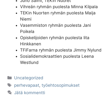
Juho Salmi, TEKin Nuoret
Vihreän ryhmän puolesta Minna Kilpala
TEKin Nuorten ryhmän puolesta Maija
Niemi
Vasemmiston ryhmän puolesta Jani
Poikela
Opiskelijoiden ryhmän puolesta Iita
Hinkkanen
TFiFarna ryhmän puolesta Jimmy Nylund
Sosialidemokraattien puolesta Leena
Westlund
Kategoriat
Uncategorized
Avainsanat
perhevapaat
,
työehtosopimukset
Jätä kommentti