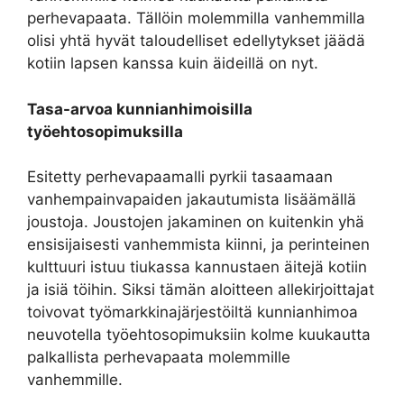
perhevapaata. Tällöin molemmilla vanhemmilla
olisi yhtä hyvät taloudelliset edellytykset jäädä
kotiin lapsen kanssa kuin äideillä on nyt.
Tasa-arvoa kunnianhimoisilla
työehtosopimuksilla
Esitetty perhevapaamalli pyrkii tasaamaan
vanhempainvapaiden jakautumista lisäämällä
joustoja. Joustojen jakaminen on kuitenkin yhä
ensisijaisesti vanhemmista kiinni, ja perinteinen
kulttuuri istuu tiukassa kannustaen äitejä kotiin
ja isiä töihin. Siksi tämän aloitteen allekirjoittajat
toivovat työmarkkinajärjestöiltä kunnianhimoa
neuvotella työehtosopimuksiin kolme kuukautta
palkallista perhevapaata molemmille
vanhemmille.