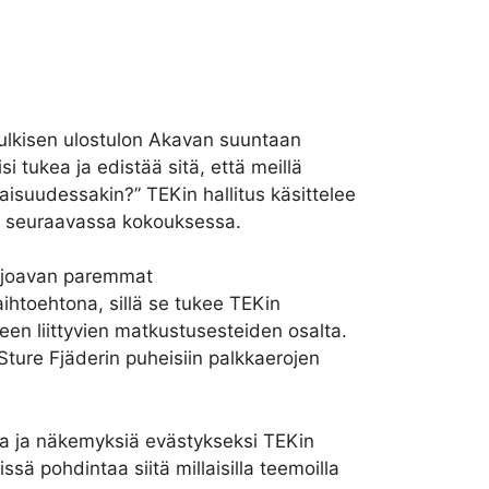
julkisen ulostulon Akavan suuntaan
i tukea ja edistää sitä, että meillä
vaisuudessakin?” TEKin hallitus käsittelee
la seuraavassa kokouksessa.
arjoavan paremmat
ihtoehtona, sillä se tukee TEKin
een liittyvien matkustusesteiden osalta.
Sture Fjäderin puheisiin palkkaerojen
ia ja näkemyksiä evästykseksi TEKin
sä pohdintaa siitä millaisilla teemoilla