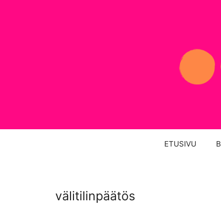
Siirry
sisältöön
ETUSIVU
B
välitilinpäätös