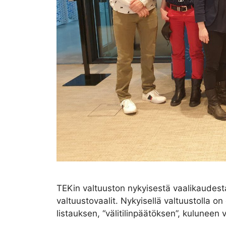
TEKin valtuuston nykyisestä vaalikaudest
valtuustovaalit. Nykyisellä valtuustolla 
listauksen, “välitilinpäätöksen”, kulunee