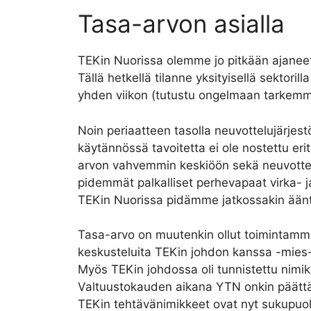
Tasa-arvon asialla
TEKin Nuorissa olemme jo pitkään ajaneet 
Tällä hetkellä tilanne yksityisellä sektori
yhden viikon (tutustu ongelmaan tarkem
Noin periaatteen tasolla neuvottelujärjes
käytännössä tavoitetta ei ole nostettu er
arvon vahvemmin keskiöön sekä neuvottelupö
pidemmät palkalliset perhevapaat virka- j
TEKin Nuorissa pidämme jatkossakin ääntä 
Tasa-arvo on muutenkin ollut toimintamm
keskusteluita TEKin johdon kanssa -mies-
Myös TEKin johdossa oli tunnistettu nimik
Valtuustokauden aikana YTN onkin päättän
TEKin tehtävänimikkeet ovat nyt sukupuolin