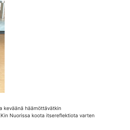
ana keväänä häämöttävätkin
Kin Nuorissa koota itsereflektiota varten