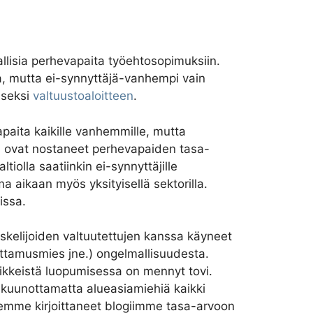
llisia perhevapaita työehtosopimuksiin.
ata, mutta ei-synnyttäjä-vanhempi vain
iseksi
valtuustoaloitteen
.
paita kaikille vanhemmille, mutta
KO ovat nostaneet perhevapaiden tasa-
olla saatiinkin ei-synnyttäjille
 aikaan myös yksityisellä sektorilla.
eissa.
kelijoiden valtuutettujen kanssa käyneet
ottamusmies jne.) ongelmallisuudesta.
mikkeistä luopumisessa on mennyt tovi.
ukuunottamatta alueasiamiehiä kaikki
 olemme kirjoittaneet blogiimme tasa-arvoon