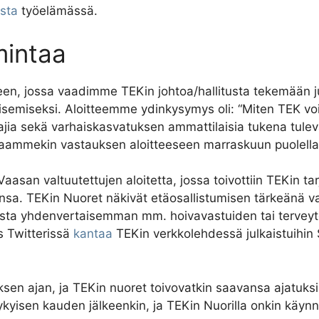
sta
työelämässä.
mintaa
een, jossa vaadimme TEKin johtoa/hallitusta tekemään 
aisemiseksi. Aloitteemme ydinkysymys oli: “Miten TEK vois
hoitajia sekä varhaiskasvatuksen ammattilaisia tukena tule
ja saammekin vastauksen aloitteeseen marraskuun puolel
an valtuutettujen aloitetta, jossa toivottiin TEKin t
nsa. TEKin Nuoret näkivät etäosallistumisen tärkeänä va
nnasta yhdenvertaisemman mm. hoivavastuiden tai terveyt
 Twitterissä
kantaa
TEKin verkkolehdessä julkaistuihin 
ksen ajan, ja TEKin nuoret toivovatkin saavansa ajatuks
ykyisen kauden jälkeenkin, ja TEKin Nuorilla onkin käynnis