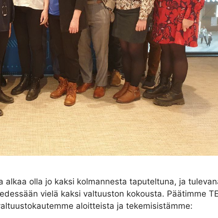
a alkaa olla jo kaksi kolmannesta taputeltuna, ja tulev
on edessään vielä kaksi valtuuston kokousta. Päätimme TE
n valtuustokautemme aloitteista ja tekemisistämme: