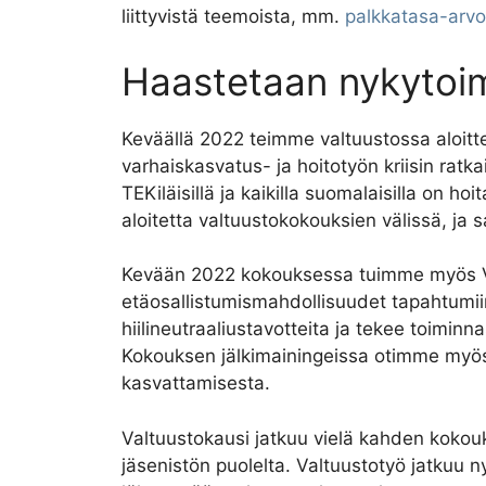
liittyvistä teemoista, mm.
palkkatasa-arvo
Haastetaan nykytoi
Keväällä 2022 teimme valtuustossa aloitt
varhaiskasvatus- ja hoitotyön kriisin ratk
TEKiläisillä ja kaikilla suomalaisilla on 
aloitetta valtuustokokouksien välissä, 
Kevään 2022 kokouksessa tuimme myös Vaas
etäosallistumismahdollisuudet tapahtumii
hiilineutraaliustavotteita ja tekee toimi
Kokouksen jälkimainingeissa otimme myös
kasvattamisesta.
Valtuustokausi jatkuu vielä kahden kokou
jäsenistön puolelta. Valtuustotyö jatkuu n