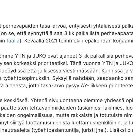
perhevapaiden tasa-arvoa, erityisesti yhtäläisesti palka
lla on se, että synnyttäjä saa 3 kk palkallista perhevapa
min
täällä
). Keväällä 2021 teimmekin epäkohdan korjaam
tömme YTN ja JUKO ovat ajaneet 3 kk palkallisia perheva
ityisen korkeaksi prioriteetiksi. Tänä vuonna YTN ja JU
ydissä että julkisessa viestinnässään. Kunnissa ja valti
a työehtosopimuksiin. Syksyllä nähdään, saadaanko sama
aiheesta, jotta tasa-arvo pysyy AY-liikkeen prioriteet
e keskiössä. Yhtenä sivujuonteena olemme yhdessä opis
päätteisten tehtävänimikkeiden (asiamies, lakimies, lu
keiden ongelmallisuus, mutta rakkaista ja totutuista ni
yt siirtyä luottamusmiehistä luottamushenkilöihin, ja l
eutraaleita (työehtoasiantuntija, juristi jne.). Lisäksi