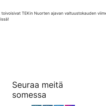
t toivoisivat TEKin Nuorten ajavan valtuustokauden viim
issä!
Seuraa meitä
somessa