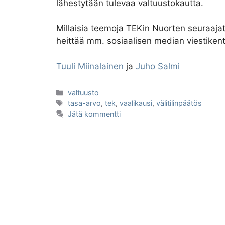
lähestytään tulevaa valtuustokautta.
Millaisia teemoja TEKin Nuorten seuraaja
heittää mm. sosiaalisen median viestikent
Tuuli Miinalainen
ja
Juho Salmi
Kategoriat
valtuusto
Avainsanat
tasa-arvo
,
tek
,
vaalikausi
,
välitilinpäätös
Jätä kommentti