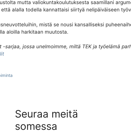
stolta mutta valiokuntakoulutuksesta saamillani argument
, että alalla todella kannattaisi siirtyä nelipäiväiseen työ
euvotteluihin, mistä se nousi kansalliseksi puheenaihe
illa aloilla harkitaan muutosta.
t -sarjaa, jossa unelmoimme, miltä TEK ja työelämä parha
it
iminta
Seuraa meitä
somessa