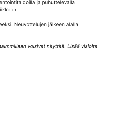
ointitaidoilla ja puhuttelevalla
viikkoon.
eksi. Neuvottelujen jälkeen alalla
immillaan voisivat näyttää. Lisää visioita