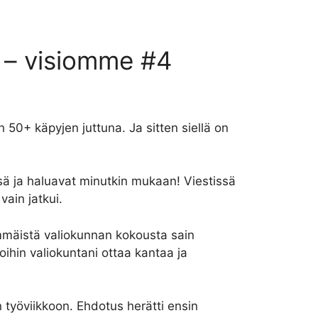
a – visiomme #4
n 50+ käpyjen juttuna. Ja sitten siellä on
ssä ja haluavat minutkin mukaan! Viestissä
vain jatkui.
mäistä valiokunnan kokousta sain
ioihin valiokuntani ottaa kantaa ja
n työviikkoon. Ehdotus herätti ensin