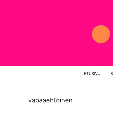
Siirry
sisältöön
ETUSIVU
B
vapaaehtoinen