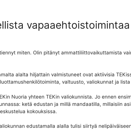
sellista vapaaehtoistoiminta
iennyt miten. Olin pitänyt ammattiliittovaikuttamista vai
malta alalta hiljattain valmistuneet ovat aktiivisia TEKi
 luottamushenkilötoiminta, valtuusto, valiokunnat ja lista 
in Nuoria yhteen TEKin valiokunnista. Jo ennen ensim
okunnassa: ketä edustan ja millä mandaatilla, millaisiin as
keskustelua kokouksissa.
liokunnan edustamalla alalla tulisi siirtyä nelipäiväisee