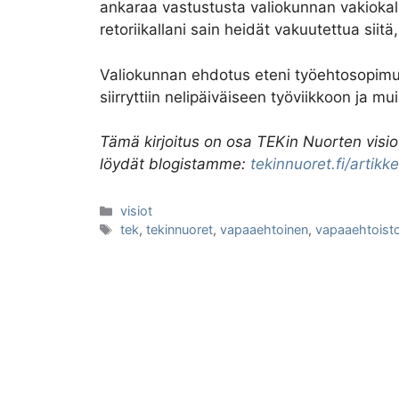
ankaraa vastustusta valiokunnan vakiokalu
retoriikallani sain heidät vakuutettua siitä
Valiokunnan ehdotus eteni työehtosopimusn
siirryttiin nelipäiväiseen työviikkoon ja mu
Tämä kirjoitus on osa TEKin Nuorten visio
löydät blogistamme:
tekinnuoret.fi/artikkel
Kategoriat
visiot
Avainsanat
tek
,
tekinnuoret
,
vapaaehtoinen
,
vapaaehtoisto