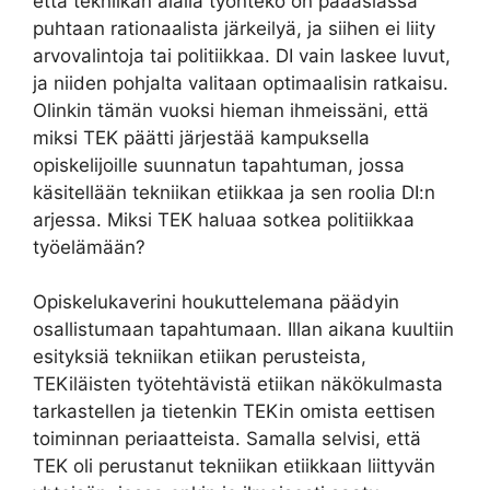
että tekniikan alalla työnteko on pääasiassa
puhtaan rationaalista järkeilyä, ja siihen ei liity
arvovalintoja tai politiikkaa. DI vain laskee luvut,
ja niiden pohjalta valitaan optimaalisin ratkaisu.
Olinkin tämän vuoksi hieman ihmeissäni, että
miksi TEK päätti järjestää kampuksella
opiskelijoille suunnatun tapahtuman, jossa
käsitellään tekniikan etiikkaa ja sen roolia DI:n
arjessa. Miksi TEK haluaa sotkea politiikkaa
työelämään?
Opiskelukaverini houkuttelemana päädyin
osallistumaan tapahtumaan. Illan aikana kuultiin
esityksiä tekniikan etiikan perusteista,
TEKiläisten työtehtävistä etiikan näkökulmasta
tarkastellen ja tietenkin TEKin omista eettisen
toiminnan periaatteista. Samalla selvisi, että
TEK oli perustanut tekniikan etiikkaan liittyvän