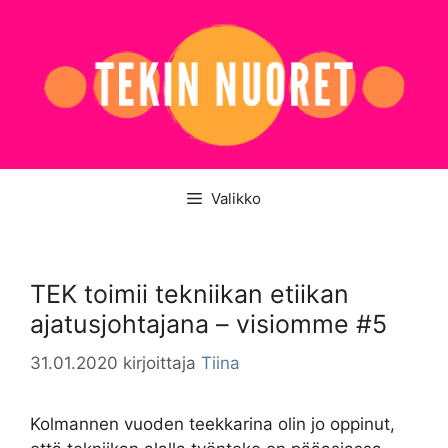
Siirry
sisältöön
Valikko
TEK toimii tekniikan etiikan
ajatusjohtajana – visiomme #5
31.01.2020
kirjoittaja
Tiina
Kolmannen vuoden teekkarina olin jo oppinut,