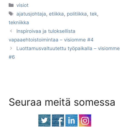
Kategoriat
visiot
Avainsanat
ajatusjohtaja
,
etiikka
,
politiikka
,
tek
,
tekniikka
Inspiroivaa ja tuloksellista
vapaaehtoistoimintaa – visiomme #4
Luottamusvaltuutettu työpaikalla – visiomme
#6
Seuraa meitä somessa