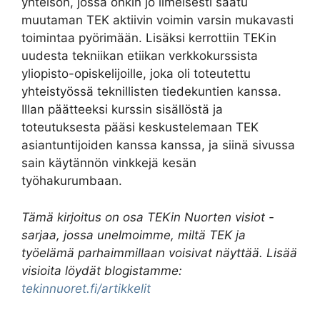
yhteisön, jossa onkin jo ilmeisesti saatu
muutaman TEK aktiivin voimin varsin mukavasti
toimintaa pyörimään. Lisäksi kerrottiin TEKin
uudesta tekniikan etiikan verkkokurssista
yliopisto-opiskelijoille, joka oli toteutettu
yhteistyössä teknillisten tiedekuntien kanssa.
Illan päätteeksi kurssin sisällöstä ja
toteutuksesta pääsi keskustelemaan TEK
asiantuntijoiden kanssa kanssa, ja siinä sivussa
sain käytännön vinkkejä kesän
työhakurumbaan.
Tämä kirjoitus on osa TEKin Nuorten visiot -
sarjaa, jossa unelmoimme, miltä TEK ja
työelämä parhaimmillaan voisivat näyttää. Lisää
visioita löydät blogistamme:
tekinnuoret.fi/artikkelit