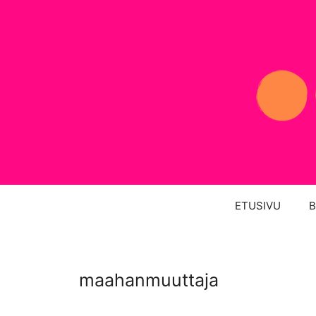
Siirry
sisältöön
ETUSIVU
B
maahanmuuttaja