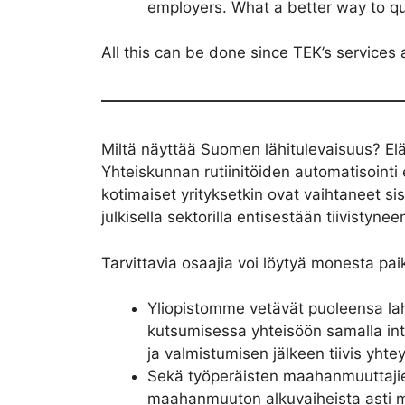
employers. What a better way to qu
All this can be done since TEK’s services a
Miltä näyttää Suomen lähitulevaisuus? Elä
Yhteiskunnan rutiinitöiden automatisoint
kotimaiset yrityksetkin ovat vaihtaneet s
julkisella sektorilla entisestään tiivisty
Tarvittavia osaajia voi löytyä monesta pa
Yliopistomme vetävät puoleensa la
kutsumisessa yhteisöön samalla inte
ja valmistumisen jälkeen tiivis yhtey
Sekä työperäisten maahanmuuttajien
maahanmuuton alkuvaiheista asti mu