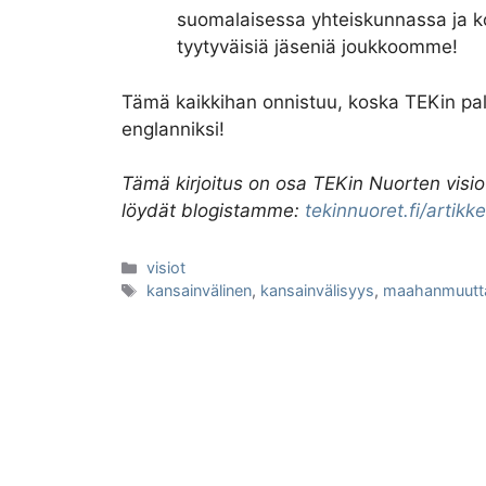
suomalaisessa yhteiskunnassa ja kon
tyytyväisiä jäseniä joukkoomme!
Tämä kaikkihan onnistuu, koska TEKin palve
englanniksi!
Tämä kirjoitus on osa TEKin Nuorten visio
löydät blogistamme:
tekinnuoret.fi/artikkel
Kategoriat
visiot
Avainsanat
kansainvälinen
,
kansainvälisyys
,
maahanmuutt