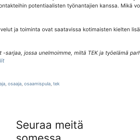
takteihin potentiaalisten työnantajien kanssa. Mikä vois
lut ja toiminta ovat saatavissa kotimaisten kielten lisä
t -sarjaa, jossa unelmoimme, miltä TEK ja työelämä parha
it
aja
,
osaaja
,
osaamispula
,
tek
Seuraa meitä
somessa