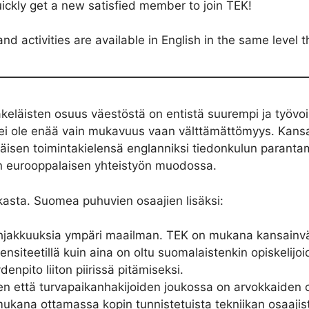
ickly get a new satisfied member to join TEK!
nd activities are available in English in the same level t
keläisten osuus väestöstä on entistä suurempi ja työvoim
i ei ole enää vain mukavuus vaan välttämättömyys. Kansa
isäisen toimintakielensä englanniksi tiedonkulun parant
neen eurooppalaisen yhteistyön muodossa.
ikasta. Suomea puhuvien osaajien lisäksi:
hjakkuuksia ympäri maailman. TEK on mukana kansainväl
nsiteetillä kuin aina on oltu suomalaistenkin opiskelijoi
denpito liiton piirissä pitämiseksi.
 että turvapaikanhakijoiden joukossa on arvokkaiden os
kana ottamassa kopin tunnistetuista tekniikan osaajista