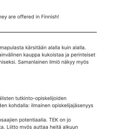
hey are offered in Finnish!
apulasta kärsitään alalla kuin alalla.
invälinen kauppa kukoistaa ja perinteiset
amiseksi. Samanlainen ilmiö näkyy myös
isten tutkinto-opiskelijoiden
den kohdalla: ilmainen opiskelijajäsenyys
aajien potentiaalia. TEK on jo
. Liitto myös auttaa heitä alkuun