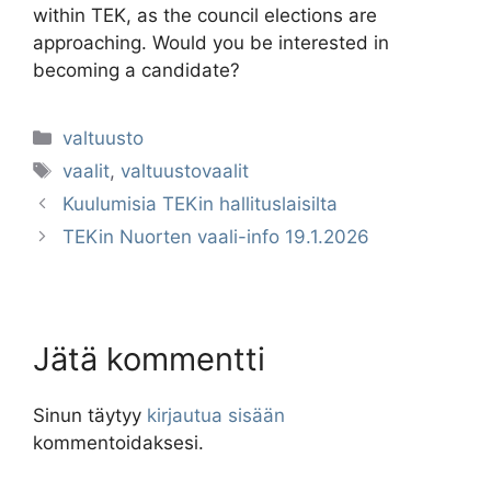
within TEK, as the council elections are
approaching. Would you be interested in
becoming a candidate?
Kategoriat
valtuusto
Avainsanat
vaalit
,
valtuustovaalit
Kuulumisia TEKin hallituslaisilta
TEKin Nuorten vaali-info 19.1.2026
Jätä kommentti
Sinun täytyy
kirjautua sisään
kommentoidaksesi.