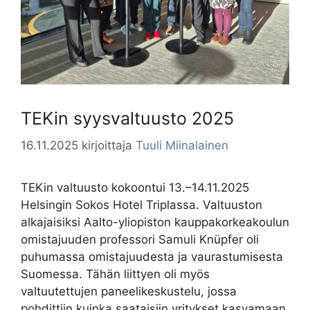
TEKin syysvaltuusto 2025
16.11.2025
kirjoittaja
Tuuli Miinalainen
TEKin valtuusto kokoontui 13.–14.11.2025
Helsingin Sokos Hotel Triplassa. Valtuuston
alkajaisiksi Aalto-yliopiston kauppakorkeakoulun
omistajuuden professori Samuli Knüpfer oli
puhumassa omistajuudesta ja vaurastumisesta
Suomessa. Tähän liittyen oli myös
valtuutettujen paneelikeskustelu, jossa
pohdittiin kuinka saataisiin yritykset kasvamaan