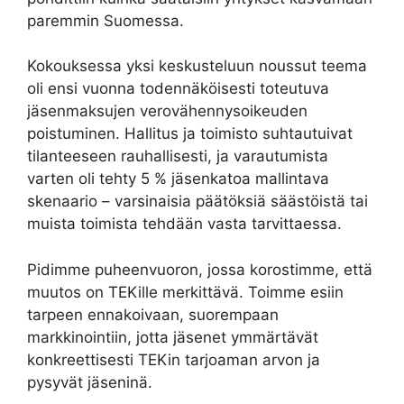
paremmin Suomessa.
Kokouksessa yksi keskusteluun noussut teema
oli ensi vuonna todennäköisesti toteutuva
jäsenmaksujen verovähennysoikeuden
poistuminen. Hallitus ja toimisto suhtautuivat
tilanteeseen rauhallisesti, ja varautumista
varten oli tehty 5 % jäsenkatoa mallintava
skenaario – varsinaisia päätöksiä säästöistä tai
muista toimista tehdään vasta tarvittaessa.
Pidimme puheenvuoron, jossa korostimme, että
muutos on TEKille merkittävä. Toimme esiin
tarpeen ennakoivaan, suorempaan
markkinointiin, jotta jäsenet ymmärtävät
konkreettisesti TEKin tarjoaman arvon ja
pysyvät jäseninä.