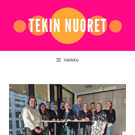
Siirry
sisältöön
Valikko