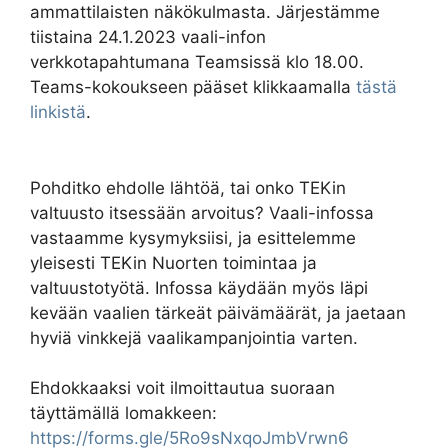
ammattilaisten näkökulmasta. Järjestämme
tiistaina 24.1.2023 vaali-infon
verkkotapahtumana Teamsissä klo 18.00.
Teams-kokoukseen pääset klikkaamalla
tästä
linkistä
.
Pohditko ehdolle lähtöä, tai onko TEKin
valtuusto itsessään arvoitus? Vaali-infossa
vastaamme kysymyksiisi, ja esittelemme
yleisesti TEKin Nuorten toimintaa ja
valtuustotyötä. Infossa käydään myös läpi
kevään vaalien tärkeät päivämäärät, ja jaetaan
hyviä vinkkejä vaalikampanjointia varten.
Ehdokkaaksi voit ilmoittautua suoraan
täyttämällä lomakkeen:
https://forms.gle/5Ro9sNxqoJmbVrwn6