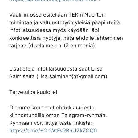
Vaali-infossa esitellään TEKin Nuorten
toimintaa ja valtuustotyön yleisiä pääpiirteitä.
Infotilaisuudessa myös käydään läpi
konkreettisia hyötyjä, mitä ehdolle lähteminen
tarjoaa (disclaimer: niitä on monia).
Lisätietoja infotilaisuudesta saat Liisa
Salmiselta (liisa.salminen{at}gmail.com).
Tervetuloa kuulolle!
Olemme koonneet ehdokkuudesta
kiinnostuneille oman Telegram-ryhmän.
Ryhmään voit liittyä tästä linkistä:
https://t.me/+OhWtFvRBnUZkZGQ0