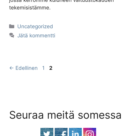
jossa kerromme kuluneen valtuustokauden
tekemisistämme.
Kategoriat
Uncategorized
Jätä kommentti
Sivu
Sivu
←
Edellinen
1
2
Seuraa meitä somessa