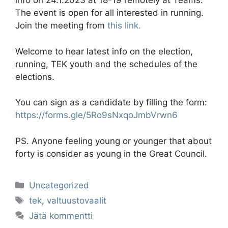
info on 24.1.2023 at 18-19 remotely at Teams.
The event is open for all interested in running.
Join the meeting from
this link.
Welcome to hear latest info on the election,
running, TEK youth and the schedules of the
elections.
You can sign as a candidate by filling the form:
https://forms.gle/5Ro9sNxqoJmbVrwn6
PS. Anyone feeling young or younger that about
forty is consider as young in the Great Council.
Kategoriat
Uncategorized
Avainsanat
tek
,
valtuustovaalit
Jätä kommentti