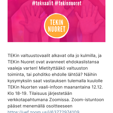
TEKin valtuustovaalit alkavat olla jo kulmilla, ja
TEKin Nuoret ovat avanneet ehdokaslistansa
vaaleja varten! Mietityttääkö valtuuston
toiminta, tai pohditko ehdolle lähtöä? Näihin
kysymyksiin saat vastauksen tulemalla kuulolle
TEKin Nuorten vaali-infoon maanantaina 12.12.
Klo 18-19. Tilaisuus järjestetään
verkkotapahtumana Zoomissa. Zoom-istuntoon
pääset menemällä osoitteeseen
https://uef.zoom.us/j/63772974109
.