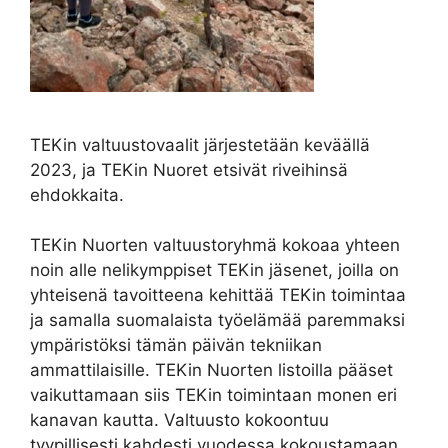
TEKin valtuustovaalit järjestetään keväällä
2023, ja TEKin Nuoret etsivät riveihinsä
ehdokkaita.
TEKin Nuorten valtuustoryhmä kokoaa yhteen
noin alle nelikymppiset TEKin jäsenet, joilla on
yhteisenä tavoitteena kehittää TEKin toimintaa
ja samalla suomalaista työelämää paremmaksi
ympäristöksi tämän päivän tekniikan
ammattilaisille. TEKin Nuorten listoilla pääset
vaikuttamaan siis TEKin toimintaan monen eri
kanavan kautta. Valtuusto kokoontuu
tyypillisesti kahdesti vuodessa kokoustamaan.