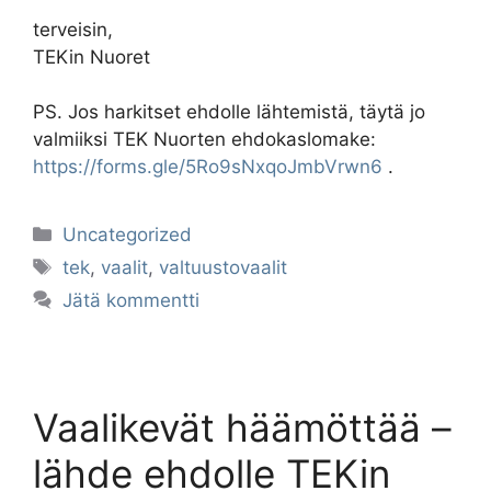
terveisin,
TEKin Nuoret
PS. Jos harkitset ehdolle lähtemistä, täytä jo
valmiiksi TEK Nuorten ehdokaslomake:
https://forms.gle/5Ro9sNxqoJmbVrwn6
.
Kategoriat
Uncategorized
Avainsanat
tek
,
vaalit
,
valtuustovaalit
Jätä kommentti
Vaalikevät häämöttää –
lähde ehdolle TEKin