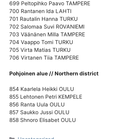
699 Peltopihko Paavo TAMPERE
700 Rantanen Ida LAHTI
701 Rautalin Hanna TURKU
702 Salomaa Suvi ROVANIEMI
703 Väänänen Milla TAMPERE
704 Vaappo Tomi TURKU
705 Virta Matias TURKU
706 Virtanen Tiia TAMPERE
Pohjoinen alue // Northern district
854 Kaarlela Heikki OULU
855 Lehtonen Petri KEMPELE
856 Ranta Uula OULU
857 Saukko Jussi OULU
858 Shnoro Elisabet OULU
Kategoriat