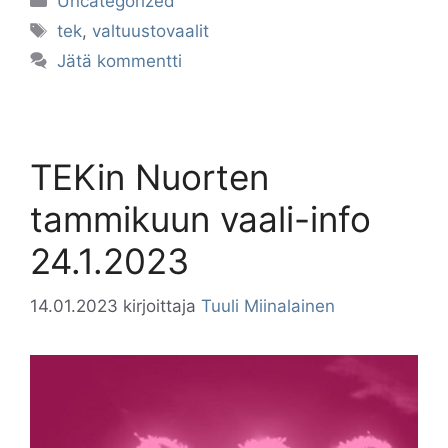
Uncategorized
Avainsanat
tek
,
valtuustovaalit
Jätä kommentti
TEKin Nuorten
tammikuun vaali-info
24.1.2023
14.01.2023
kirjoittaja
Tuuli Miinalainen